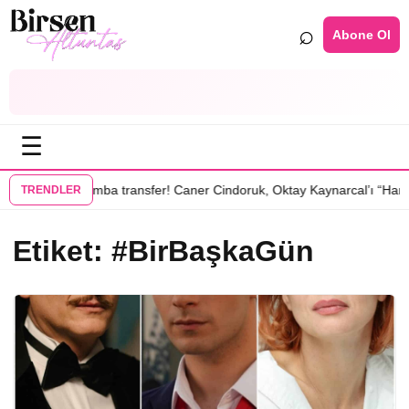
⌕
Abone Ol
☰
•
 dizisinde
Bomba transfer! Caner Cindoruk, Oktay Kaynarcal’ı “Hamal
TRENDLER
Etiket:
#BirBaşkaGün