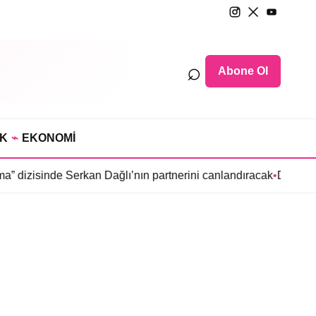
⌕
Abone Ol
IK
⌁
EKONOMİ
 dizisinde Serkan Dağlı’nın partnerini canlandıracak
•
Daha 17’y