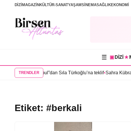
DİZİ
MAGAZİN
KÜLTÜR-SANAT
YAŞAM
SİNEMA
SAĞLIK
EKONOMİ
☰
▣
DİZİ
★
Grand Maison İstanbul”dan Sıla Türkoğlu’na teklif
•
Sahra Kübra 
TRENDLER
Etiket:
#berkali