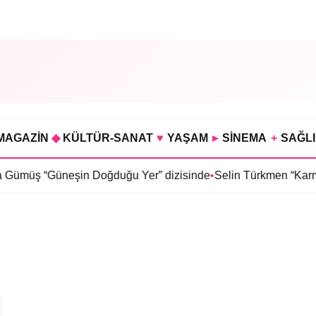
MAGAZİN
◆
KÜLTÜR-SANAT
♥
YAŞAM
▸
SİNEMA
+
SAĞL
Gümüş “Güneşin Doğduğu Yer” dizisinde
•
Selin Türkmen “Karma”