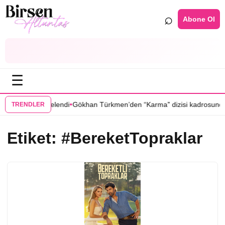
⌕
Abone Ol
☰
•
si ilkbahara ertelendi
Gökhan Türkmen’den “Karma” dizisi kadrosunda
TRENDLER
Etiket:
#BereketTopraklar