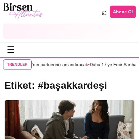
⌕
Abone Ol
☰
•
e Serkan Dağlı’nın partnerini canlandıracak
Daha 17’ye Emir Sarıhan ai
TRENDLER
Etiket:
#başakkardeşi