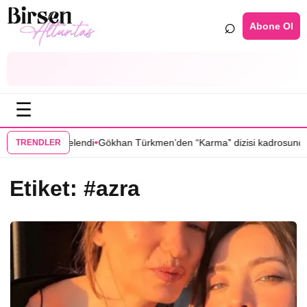
⌕
Abone Ol
☰
•
•
i ilkbahara ertelendi
Gökhan Türkmen’den “Karma” dizisi kadrosunda
TRENDLER
Etiket:
#azra