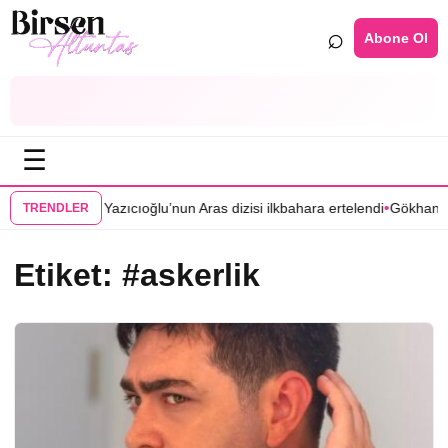
⌕
Abone Ol
☰
•
•
ayınlandı
Mert Yazıcıoğlu’nun Aras dizisi ilkbahara ertelendi
Gökhan Tü
TRENDLER
Etiket:
#askerlik