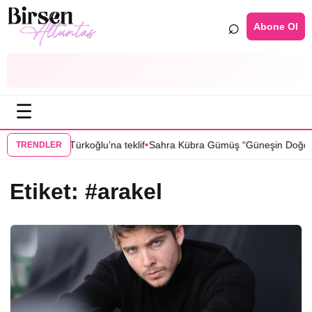
⌕
Abone Ol
☰
•
nbul”dan Sıla Türkoğlu’na teklif
Sahra Kübra Gümüş “Güneşin Doğduğu
TRENDLER
Etiket:
#arakel