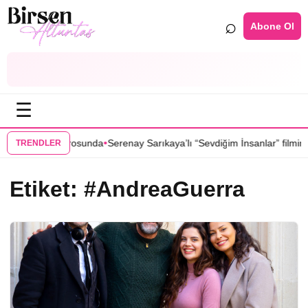
⌕
Abone Ol
☰
•
” dizisinin kadrosunda
Serenay Sarıkaya’lı “Sevdiğim İnsanlar” filmine f
TRENDLER
Etiket:
#AndreaGuerra