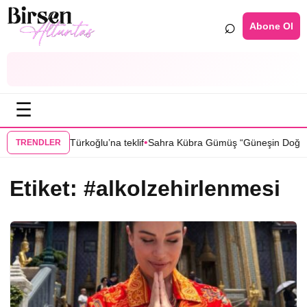
⌕
Abone Ol
☰
•
nbul”dan Sıla Türkoğlu’na teklif
Sahra Kübra Gümüş “Güneşin Doğduğu
TRENDLER
Etiket:
#alkolzehirlenmesi