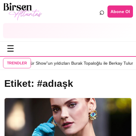
⌕
Abone Ol
☰
•
a
“Güldür Güldür Show”un yıldızları Burak Topaloğlu ile Berkay Tulumba
TRENDLER
Etiket:
#adıaşk