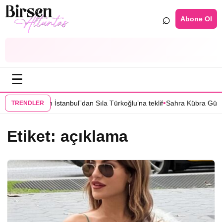
⌕
Abone Ol
☰
•
Grand Maison İstanbul”dan Sıla Türkoğlu’na teklif
Sahra Kübra Gümüş 
TRENDLER
Etiket:
açıklama