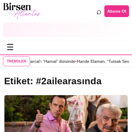
⌕
Abone Ol
☰
•
k, Oktay Kaynarcal’ı “Hamal” dizisinde
Hande Elaman, “Tutsak Sevda” 
TRENDLER
Etiket:
#2ailearasında