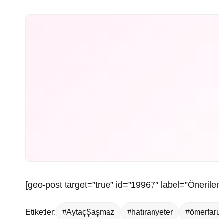
[geo-post target=”true” id=”19967″ label=”Önerilen
Etiketler:
#AytaçŞaşmaz
#hatıranyeter
#ömerfar