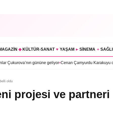
MAGAZİN
◆
KÜLTÜR-SANAT
♥
YAŞAM
▸
SİNEMA
+
SAĞL
ova’nın gününe geliyor
•
Cenan Çamyurdu Karakuyu dizisinde
•
elli oldu
i projesi ve partneri