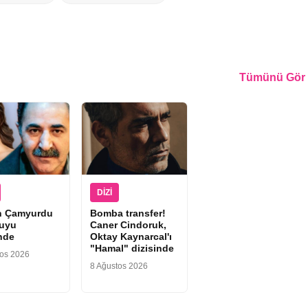
Tümünü Gör
DIZI
n Çamyurdu
Bomba transfer!
uyu
Caner Cindoruk,
inde
Oktay Kaynarcal'ı
"Hamal" dizisinde
tos 2026
8 Ağustos 2026