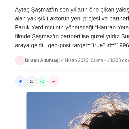
Aytaç Şaşmaz’ın son yılların öne çıkan yakışık
alan yakışıklı aktörün yeni projesi ve partne
Faruk Yardımcı’nın yöneteceği “Hatıran Yete
filmde Şaşmaz’ın partneri ise güzel yıldız Sü
araya geldi. [geo-post target=”true” id=”199
Birsen Altuntaş
14 Nisan 2023, Cuma - 18:23
3 dk