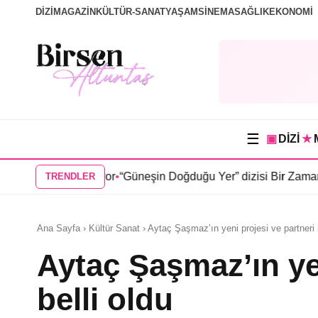
DİZİ
MAGAZİN
KÜLTÜR-SANAT
YAŞAM
SİNEMA
SAĞLIK
EKONOMİ
☰
▣
DİZİ
★
 pazar oluyor
•
“Güneşin Doğduğu Yer” dizisi Bir Zamanlar Çukur
TRENDLER
Ana Sayfa › Kültür Sanat › Aytaç Şaşmaz’ın yeni projesi ve partneri b
Aytaç Şaşmaz’ın yen
belli oldu