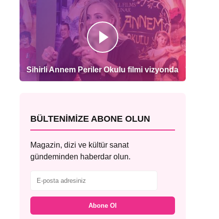
Sihirli Annem Periler Okulu filmi vizyonda
BÜLTENIMIZE ABONE OLUN
Magazin, dizi ve kültür sanat
gündeminden haberdar olun.
Abone Ol