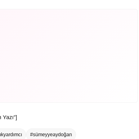
 Yazı”]
ukyardımcı
#sümeyyeaydoğan