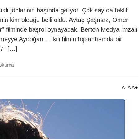
lı jönlerinin başında geliyor. Çok sayıda teklif
rinin kim olduğu belli oldu. Aytaç Şaşmaz, Ömer
r” filminde başrol oynayacak. Berton Medya imzalı
meyye Aydoğan… İkili filmin toplantısında bir
67″ […]
 okuma
A- A A+