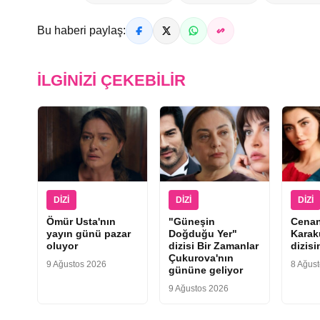
Bu haberi paylaş:
İLGINIZI ÇEKEBILIR
DIZI
DIZI
DIZI
Ömür Usta'nın
"Güneşin
Cena
yayın günü pazar
Doğduğu Yer"
Karak
oluyor
dizisi Bir Zamanlar
dizis
Çukurova'nın
9 Ağustos 2026
8 Ağus
gününe geliyor
9 Ağustos 2026