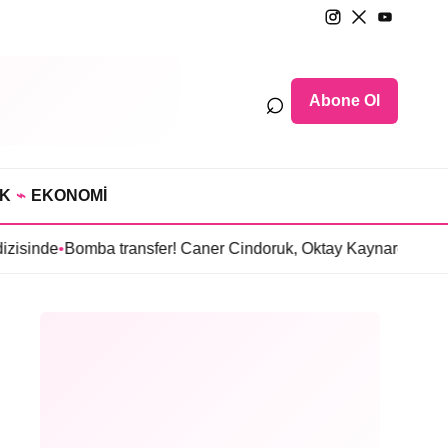
⌕
Abone Ol
IK
⌁
EKONOMİ
Bomba transfer! Caner Cindoruk, Oktay Kaynarcal’ı “Hamal” dizi