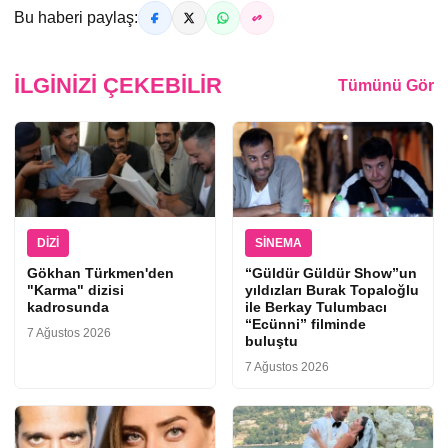
Bu haberi paylaş:
İLGINIZI ÇEKEBILIR
Tümünü Gör
DIZI
SINEMA
Gökhan Türkmen'den
“Güldür Güldür Show”un
"Karma" dizisi
yıldızları Burak Topaloğlu
kadrosunda
ile Berkay Tulumbacı
“Ecünni” filminde
7 Ağustos 2026
buluştu
7 Ağustos 2026