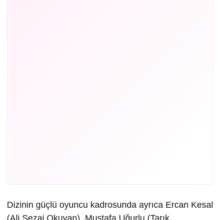
Dizinin güçlü oyuncu kadrosunda ayrıca Ercan Kesal
(Ali Sezai Okuyan), Mustafa Uğurlu (Tarık