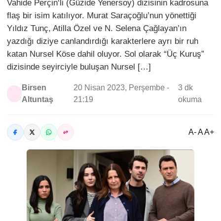
Vahide Perçin‘li (Güzide Yenersoy) dizisinin kadrosuna
flaş bir isim katılıyor. Murat Saraçoğlu’nun yönettiği
Yıldız Tunç, Atilla Özel ve N. Selena Çağlayan’ın
yazdığı diziye canlandırdığı karakterlere ayrı bir ruh
katan Nursel Köse dahil oluyor. Sol olarak “Üç Kuruş”
dizisinde seyirciyle buluşan Nursel […]
Birsen
20 Nisan 2023, Perşembe -
3 dk
Altuntaş
21:19
okuma
A- A A+