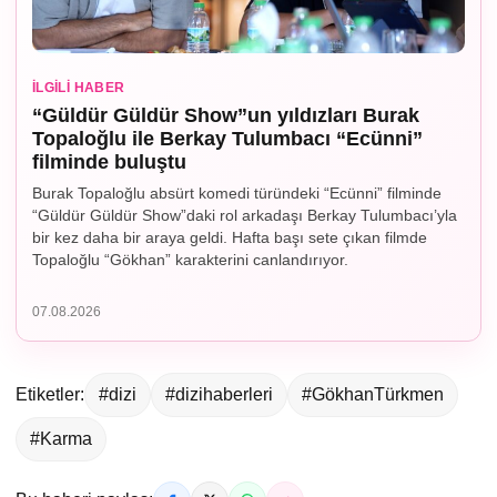
İLGILI HABER
“Güldür Güldür Show”un yıldızları Burak
Topaloğlu ile Berkay Tulumbacı “Ecünni”
filminde buluştu
Burak Topaloğlu absürt komedi türündeki “Ecünni” filminde
“Güldür Güldür Show”daki rol arkadaşı Berkay Tulumbacı’yla
bir kez daha bir araya geldi. Hafta başı sete çıkan filmde
Topaloğlu “Gökhan” karakterini canlandırıyor.
07.08.2026
Etiketler:
#dizi
#dizihaberleri
#GökhanTürkmen
#Karma