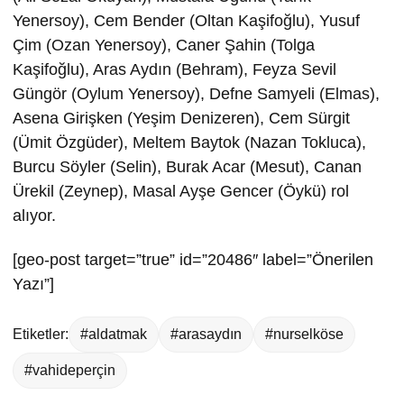
Yenersoy), Cem Bender (Oltan Kaşifoğlu), Yusuf
Çim (Ozan Yenersoy), Caner Şahin (Tolga
Kaşifoğlu), Aras Aydın (Behram), Feyza Sevil
Güngör (Oylum Yenersoy), Defne Samyeli (Elmas),
Asena Girişken (Yeşim Denizeren), Cem Sürgit
(Ümit Özgüder), Meltem Baytok (Nazan Tokluca),
Burcu Söyler (Selin), Burak Acar (Mesut), Canan
Ürekil (Zeynep), Masal Ayşe Gencer (Öykü) rol
alıyor.
[geo-post target=”true” id=”20486″ label=”Önerilen
Yazı”]
Etiketler:
#aldatmak
#arasaydın
#nurselköse
#vahideperçin