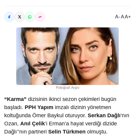
A- A A+
Fotoğraf: Arşiv
“Karma”
dizisinin ikinci sezon çekimleri bugün
başladı.
PPH Yapım
imzalı dizinin yönetmen
koltuğunda Ömer Baykul oturuyor.
Serkan Dağlı
’nın
Ozan,
Anıl Çelik
’i Erman’a hayat verdiği dizide
Dağlı’’nın partneri
Selin Türkmen
olmuştu.