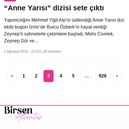
“Anne Yarısı” dizisi sete çıktı
Yapımcılığını Mehmet Yiğit Alp’in üstlendiği Anne Yarısı dizi
ekibi bugün İzmir’de Burcu Özberk’in hayat verdiği
Zeynep’li sahnelerle çekimlere başladı. Melis Civelek,
Zeynep Gür ve…
1 Ağustos 2026 - 22:45
1,2B okunma
Yazı
‹
1
2
3
4
5
…
926
›
sayfalaması