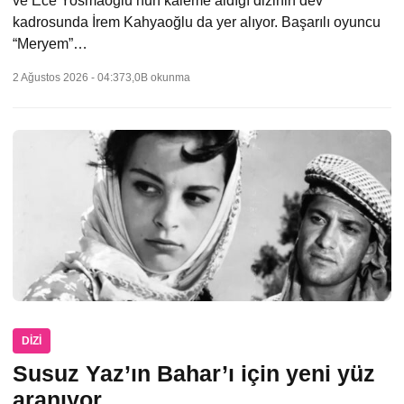
ve Ece Yosmaoğlu’nun kaleme aldığı dizinin dev
kadrosunda İrem Kahyaoğlu da yer alıyor. Başarılı oyuncu
“Meryem”…
2 Ağustos 2026 - 04:37
3,0B okunma
DIZI
Susuz Yaz’ın Bahar’ı için yeni yüz
aranıyor