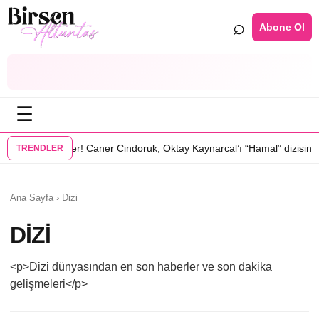
⌕
Abone Ol
☰
•
a transfer! Caner Cindoruk, Oktay Kaynarcal’ı “Hamal” dizisinde
Hand
TRENDLER
Ana Sayfa
›
Dizi
DIZI
<p>Dizi dünyasından en son haberler ve son dakika
gelişmeleri</p>