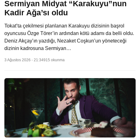
Sermiyan Midyat “Karakuyu”nun
Kadir Ağa’sı oldu
Tokat’ta çekilmesi planlanan Karakuyu dizisinin başrol
oyuncusu Özge Törer’in ardından kötü adamı da belli oldu.
Deniz Akçay’ın yazdığı, Nezaket Coşkun’un yöneteceği
dizinin kadrosuna Sermiyan…
3 Ağustos 2026 - 21:34
915 okunma