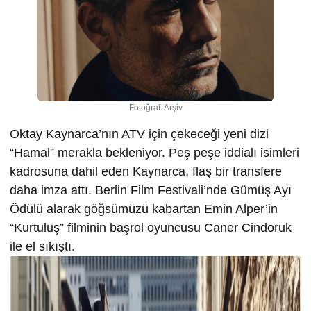
Fotoğraf: Arşiv
Oktay Kaynarca’nın ATV için çekeceği yeni dizi
“Hamal” merakla bekleniyor. Peş peşe iddialı isimleri
kadrosuna dahil eden Kaynarca, flaş bir transfere
daha imza attı. Berlin Film Festivali’nde Gümüş Ayı
Ödülü alarak göğsümüzü kabartan Emin Alper’in
“Kurtuluş” filminin başrol oyuncusu Caner Cindoruk
ile el sıkıştı.