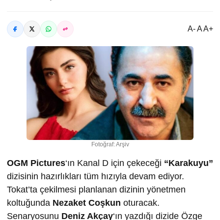
A- A A+
Fotoğraf: Arşiv
OGM Pictures
‘ın Kanal D için çekeceği
“Karakuyu”
dizisinin hazırlıkları tüm hızıyla devam ediyor.
Tokat’ta çekilmesi planlanan dizinin yönetmen
koltuğunda
Nezaket Coşkun
oturacak.
Senaryosunu
Deniz Akçay
‘ın yazdığı dizide Özge