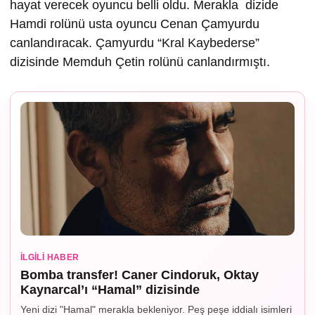
hayat verecek oyuncu belli oldu. Merakla dizide
Hamdi rolünü usta oyuncu Cenan Çamyurdu
canlandıracak. Çamyurdu “Kral Kaybederse”
dizisinde Memduh Çetin rolünü canlandırmıştı.
İLGILI HABER
Bomba transfer! Caner Cindoruk, Oktay
Kaynarcal’ı “Hamal” dizisinde
Yeni dizi "Hamal" merakla bekleniyor. Peş peşe iddialı isimleri