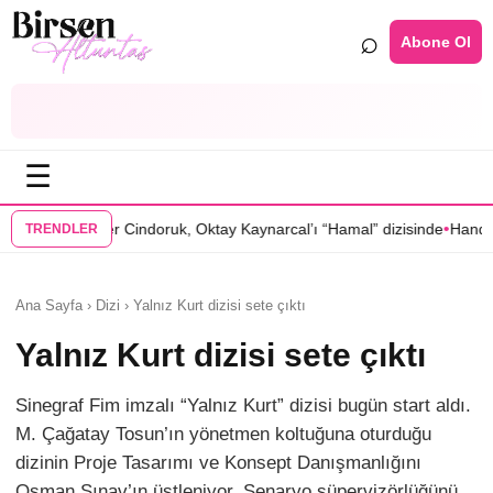
⌕
Abone Ol
☰
•
indoruk, Oktay Kaynarcal’ı “Hamal” dizisinde
Hande Elaman, “Tutsak S
TRENDLER
Ana Sayfa › Dizi › Yalnız Kurt dizisi sete çıktı
Yalnız Kurt dizisi sete çıktı
Sinegraf Fim imzalı “Yalnız Kurt” dizisi bugün start aldı.
M. Çağatay Tosun’ın yönetmen koltuğuna oturduğu
dizinin Proje Tasarımı ve Konsept Danışmanlığını
Osman Sınav’ın üstleniyor. Senaryo süpervizörlüğünü