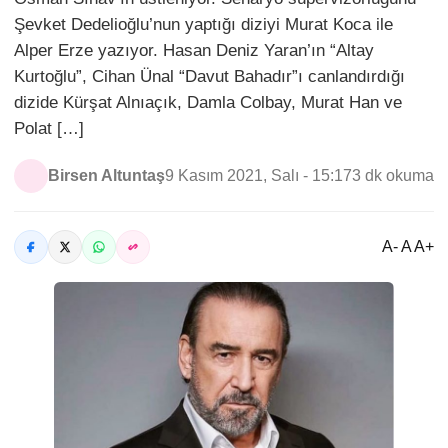
Şevket Dedelioğlu’nun yaptığı diziyi Murat Koca ile
Alper Erze yazıyor. Hasan Deniz Yaran’ın “Altay
Kurtoğlu”, Cihan Ünal “Davut Bahadır”ı canlandırdığı
dizide Kürşat Alnıaçık, Damla Colbay, Murat Han ve
Polat […]
Birsen Altuntaş
9 Kasım 2021, Salı - 15:17
3 dk okuma
A- A A+