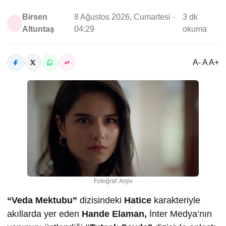
Birsen
8 Ağustos 2026, Cumartesi -
3 dk
Altuntaş
04:29
okuma
A- A A+
Fotoğraf: Arşiv
“Veda Mektubu”
dizisindeki
Hatice
karakteriyle
akıllarda yer eden
Hande Elaman,
İnter Medya’nın