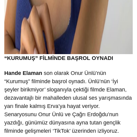
“KURUMU
Ş” FİLMİND
E BA
ŞROL OYNADI
Hande Elaman
son olarak Onur Ünlü’nün
“Kurumuş” filminde başrol oynadı. Ünlü’nün ‘İyi
şeyler birikmiyor’ sloganıyla çektiği filmde Elaman,
dezavantajlı bir mahalleden ulusal ses yarışmasında
yarı finale kalmış Erva’ya hayat veriyor.
Senaryosunu Onur Ünlü ve Çağrı Erdoğdu’nun
yazdığı, günümüz dünyasına ayna tutan gençlik
filminde gelişmeleri ‘TikTok’ üzerinden izliyoruz.