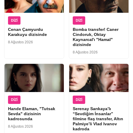
DIZI
DIZI
Cenan Çamyurdu
Bomba transfer! Caner
Karakuyu dizisinde
Cindoruk, Oktay
Kaynarcal'ı "Hamal"
8 Ağustos 2026
dizisinde
8 Ağustos 2026
DIZI
DIZI
Hande Elaman, "Tutsak
Serenay Sarıkaya’lı
Sevda" dizisinin
“Sevdiğim İnsanlar”
kadrosunda
filmine flaş transfer, Altın
Palmiye’li Vlad Ivanov
8 Ağustos 2026
kadroda