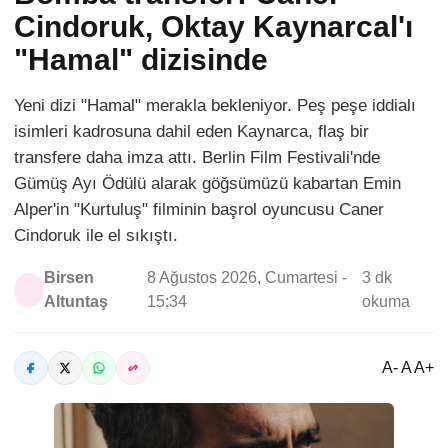
Cindoruk, Oktay Kaynarcal'ı
"Hamal" dizisinde
Yeni dizi "Hamal" merakla bekleniyor. Peş peşe iddialı
isimleri kadrosuna dahil eden Kaynarca, flaş bir
transfere daha imza attı. Berlin Film Festivali'nde
Gümüş Ayı Ödülü alarak göğsümüzü kabartan Emin
Alper'in "Kurtuluş" filminin başrol oyuncusu Caner
Cindoruk ile el sıkıştı.
Birsen
8 Ağustos 2026, Cumartesi -
3 dk
Altuntaş
15:34
okuma
A- A A+