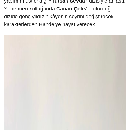
yapımını üstlendiği
“Tutsak Sevda”
dizisiyle anlaştı.
Yönetmen koltuğunda
Canan Çelik
‘in oturduğu
dizide genç yıldız hikâyenin seyrini değiştirecek
karakterlerden Hande’ye hayat verecek.