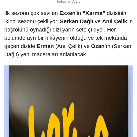
Fotoğraf: Arşiv
İlk sezonu çok sevilen
Exxen
’in
“Karma”
dizisinin
ikinci sezonu çekiliyor.
Serkan Dağlı
ve
Anıl Çelik
’in
başrolünü oynadığı dizi yarın sete çıkıyor. Her
bölümde ayrı bir hikâyenin olduğu ve tek mekânda
geçen dizide
Erman
(Anıl Çelik) ve
Ozan
’ın (Serkan
Dağlı) yeni maceraları anlatılacak.