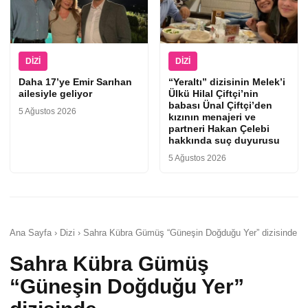
DIZI
DIZI
Daha 17’ye Emir Sarıhan
“Yeraltı” dizisinin Melek’i
ailesiyle geliyor
Ülkü Hilal Çiftçi’nin
babası Ünal Çiftçi’den
5 Ağustos 2026
kızının menajeri ve
partneri Hakan Çelebi
hakkında suç duyurusu
5 Ağustos 2026
Ana Sayfa › Dizi › Sahra Kübra Gümüş “Güneşin Doğduğu Yer” dizisinde
Sahra Kübra Gümüş
“Güneşin Doğduğu Yer”