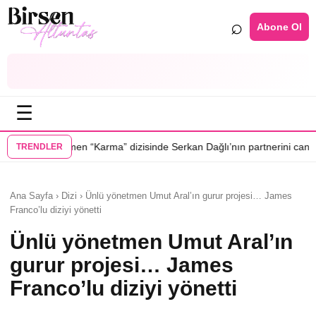
⌕
Abone Ol
☰
•
a” dizisinde Serkan Dağlı’nın partnerini canlandıracak
Daha 17’ye Emi
TRENDLER
Ana Sayfa › Dizi › Ünlü yönetmen Umut Aral’ın gurur projesi… James
Franco’lu diziyi yönetti
Ünlü yönetmen Umut Aral’ın
gurur projesi… James
Franco’lu diziyi yönetti