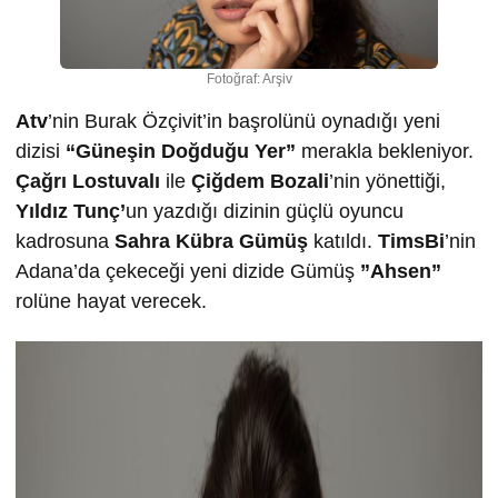
Fotoğraf: Arşiv
Atv
’nin Burak Özçivit’in başrolünü oynadığı yeni
dizisi
“Güneşin Doğduğu Yer”
merakla bekleniyor.
Çağrı Lostuvalı
ile
Çiğdem Bozali
’nin yönettiği,
Yıldız Tunç’
un yazdığı dizinin güçlü oyuncu
kadrosuna
Sahra Kübra Gümüş
katıldı.
TimsBi
’nin
Adana’da çekeceği yeni dizide Gümüş
”Ahsen”
rolüne hayat verecek.