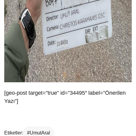
[geo-post target=”true” id=”34495″ label=”Önerilen
Yazı”]
Etiketler:
#UmutAral