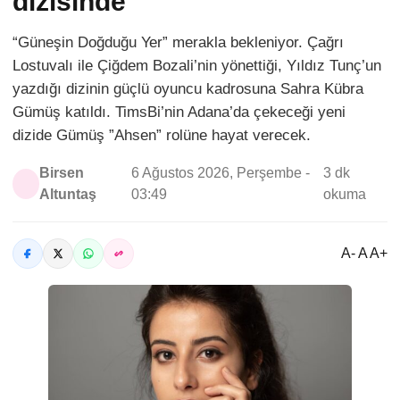
dizisinde
“Güneşin Doğduğu Yer” merakla bekleniyor. Çağrı
Lostuvalı ile Çiğdem Bozali’nin yönettiği, Yıldız Tunç’un
yazdığı dizinin güçlü oyuncu kadrosuna Sahra Kübra
Gümüş katıldı. TimsBi’nin Adana’da çekeceği yeni
dizide Gümüş ”Ahsen” rolüne hayat verecek.
Birsen
6 Ağustos 2026, Perşembe -
3 dk
Altuntaş
03:49
okuma
A- A A+