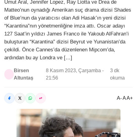
Umut Aral, Jennifer Lopez, Ray Liotta ve Drea de
Matteo’nun oynadığı Amerikan suç drama dizisi Shades
of Blue’nun da yaratıcısı olan Adi Hasak’ın yeni dizisi
“Karantina”nın yönetmenliğine imza attı. Oscar adayı
127 Saat’in yıldızı James Franco ile Yakoub AlFahran’i
buluşturan “Karantina” dizisi Beyrut ve Yunanistan’da
çekildi. Önce Cannes’da düzenlenen Mipcom’da,
ardından bu ay Londra ve […]
Birsen
8 Kasım 2023, Çarşamba -
3 dk
Altuntaş
21:56
okuma
A- A A+