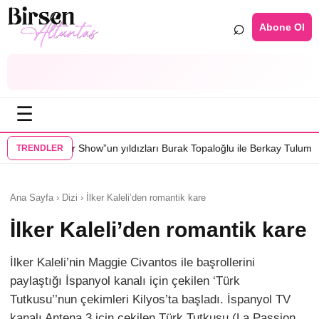
⌕
Abone Ol
☰
w”un yıldızları Burak Topaloğlu ile Berkay Tulumbacı “Ecünni” filminde
TRENDLER
Ana Sayfa › Dizi › İlker Kaleli’den romantik kare
İlker Kaleli’den romantik kare
İlker Kaleli’nin Maggie Civantos ile başrollerini
paylaştığı İspanyol kanalı için çekilen ‘Türk
Tutkusu’’nun çekimleri Kilyos’ta başladı. İspanyol TV
kanalı Antena 3 için çekilen Türk Tutkusu (La Passion