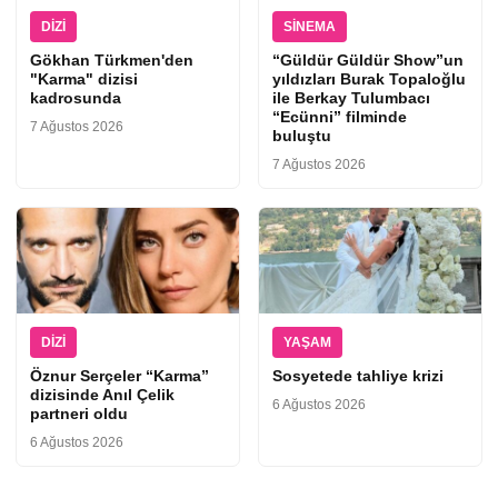
DIZI
SINEMA
Gökhan Türkmen'den
“Güldür Güldür Show”un
"Karma" dizisi
yıldızları Burak Topaloğlu
kadrosunda
ile Berkay Tulumbacı
“Ecünni” filminde
7 Ağustos 2026
buluştu
7 Ağustos 2026
DIZI
YAŞAM
Öznur Serçeler “Karma”
Sosyetede tahliye krizi
dizisinde Anıl Çelik
6 Ağustos 2026
partneri oldu
6 Ağustos 2026