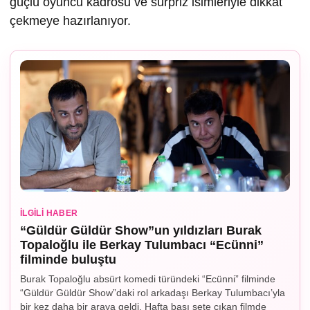
güçlü oyuncu kadrosu ve sürpriz isimleriyle dikkat
çekmeye hazırlanıyor.
İLGILI HABER
“Güldür Güldür Show”un yıldızları Burak
Topaloğlu ile Berkay Tulumbacı “Ecünni”
filminde buluştu
Burak Topaloğlu absürt komedi türündeki “Ecünni” filminde
“Güldür Güldür Show”daki rol arkadaşı Berkay Tulumbacı’yla
bir kez daha bir araya geldi. Hafta başı sete çıkan filmde