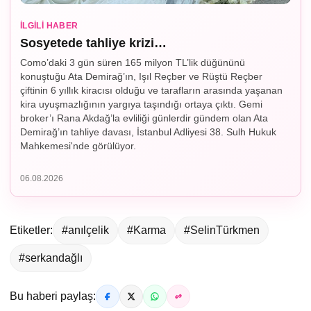
İLGILI HABER
Sosyetede tahliye krizi…
Como’daki 3 gün süren 165 milyon TL’lik düğününü
konuştuğu Ata Demirağ’ın, Işıl Reçber ve Rüştü Reçber
çiftinin 6 yıllık kiracısı olduğu ve tarafların arasında yaşanan
kira uyuşmazlığının yargıya taşındığı ortaya çıktı. Gemi
broker’ı Rana Akdağ’la evliliği günlerdir gündem olan Ata
Demirağ’ın tahliye davası, İstanbul Adliyesi 38. Sulh Hukuk
Mahkemesi'nde görülüyor.
06.08.2026
Etiketler:
#anılçelik
#Karma
#SelinTürkmen
#serkandağlı
Bu haberi paylaş: