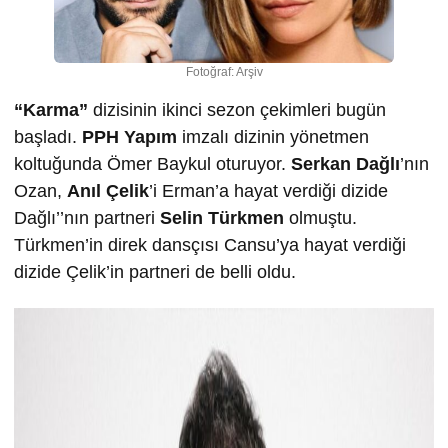
Fotoğraf: Arşiv
“Karma”
dizisinin ikinci sezon çekimleri bugün
başladı.
PPH Yapım
imzalı dizinin yönetmen
koltuğunda Ömer Baykul oturuyor.
Serkan Dağlı
’nın
Ozan,
Anıl Çelik
’i Erman’a hayat verdiği dizide
Dağlı’’nın partneri
Selin Türkmen
olmuştu.
Türkmen’in direk dansçısı Cansu’ya hayat verdiği
dizide Çelik’in partneri de belli oldu.