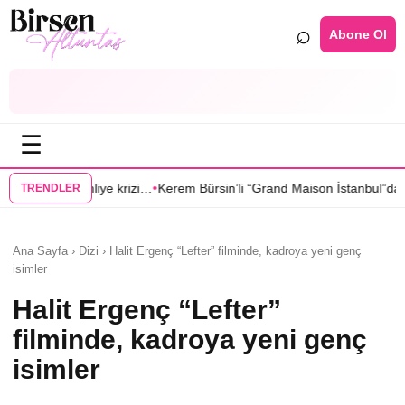
⌕
Abone Ol
☰
•
•
i…
Kerem Bürsin’li “Grand Maison İstanbul”dan Sıla Türkoğlu’na teklif
TRENDLER
Ana Sayfa › Dizi › Halit Ergenç “Lefter” filminde, kadroya yeni genç
isimler
Halit Ergenç “Lefter”
filminde, kadroya yeni genç
isimler