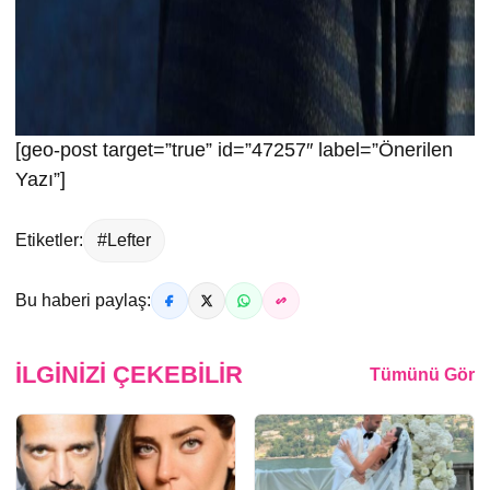
[geo-post target=”true” id=”47257″ label=”Önerilen
Yazı”]
Etiketler:
#Lefter
Bu haberi paylaş:
İLGINIZI ÇEKEBILIR
Tümünü Gör