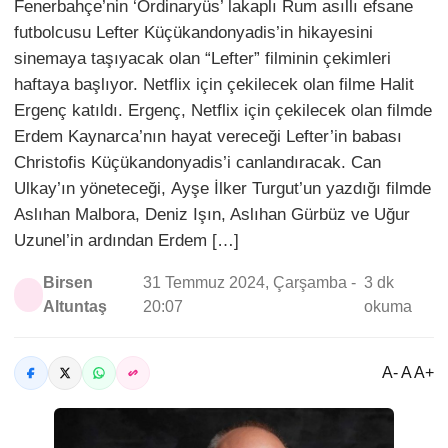
Fenerbahçe’nin ‘Ordinaryüs’ lakaplı Rum asıllı efsane
futbolcusu Lefter Küçükandonyadis’in hikayesini
sinemaya taşıyacak olan “Lefter” filminin çekimleri
haftaya başlıyor. Netflix için çekilecek olan filme Halit
Ergenç katıldı. Ergenç, Netflix için çekilecek olan filmde
Erdem Kaynarca’nın hayat vereceği Lefter’in babası
Christofis Küçükandonyadis’i canlandıracak. Can
Ulkay’ın yöneteceği, Ayşe İlker Turgut’un yazdığı filmde
Aslıhan Malbora, Deniz Işın, Aslıhan Gürbüz ve Uğur
Uzunel’in ardından Erdem […]
Birsen
31 Temmuz 2024, Çarşamba -
3 dk
Altuntaş
20:07
okuma
A- A A+