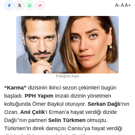
A- A A+
Fotoğraf: Arşiv
“Karma”
dizisinin ikinci sezon çekimleri bugün
başladı.
PPH Yapım
imzalı dizinin yönetmen
koltuğunda Ömer Baykul oturuyor.
Serkan Dağlı
’nın
Ozan,
Anıl Çelik
’i Erman’a hayat verdiği dizide
Dağlı’’nın partneri
Selin Türkmen
olmuştu.
Türkmen’in direk dansçısı Cansu’ya hayat verdiği