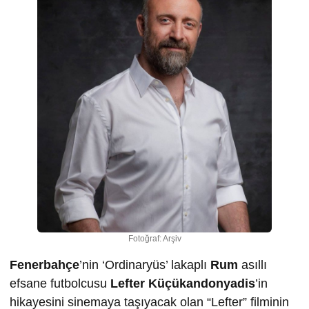
Fotoğraf: Arşiv
Fenerbahçe
’nin ‘Ordinaryüs’ lakaplı
Rum
asıllı
efsane futbolcusu
Lefter Küçükandonyadis
’in
hikayesini sinemaya taşıyacak olan “Lefter” filminin