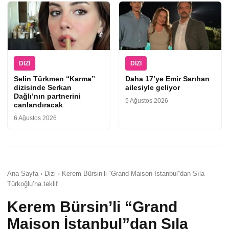
DIZI
DIZI
Selin Türkmen “Karma”
Daha 17’ye Emir Sarıhan
dizisinde Serkan
ailesiyle geliyor
Dağlı’nın partnerini
5 Ağustos 2026
canlandıracak
6 Ağustos 2026
Ana Sayfa › Dizi › Kerem Bürsin’li “Grand Maison İstanbul”dan Sıla
Türkoğlu’na teklif
Kerem Bürsin’li “Grand
Maison İstanbul”dan Sıla