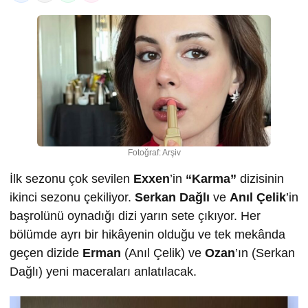
Fotoğraf: Arşiv
İlk sezonu çok sevilen
Exxen
’in
“Karma”
dizisinin
ikinci sezonu çekiliyor.
Serkan Dağlı
ve
Anıl Çelik
’in
başrolünü oynadığı dizi yarın sete çıkıyor. Her
bölümde ayrı bir hikâyenin olduğu ve tek mekânda
geçen dizide
Erman
(Anıl Çelik) ve
Ozan
’ın (Serkan
Dağlı) yeni maceraları anlatılacak.