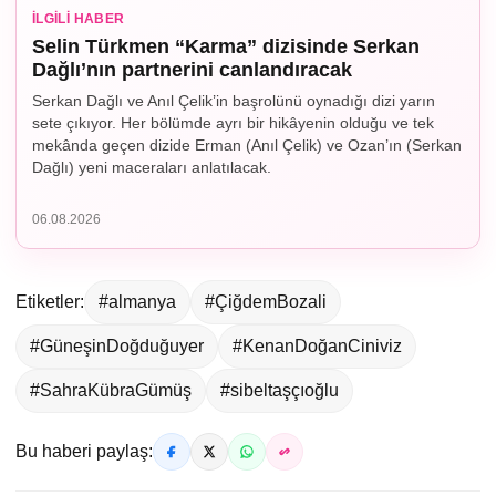
İLGILI HABER
Selin Türkmen “Karma” dizisinde Serkan
Dağlı’nın partnerini canlandıracak
Serkan Dağlı ve Anıl Çelik’in başrolünü oynadığı dizi yarın
sete çıkıyor. Her bölümde ayrı bir hikâyenin olduğu ve tek
mekânda geçen dizide Erman (Anıl Çelik) ve Ozan’ın (Serkan
Dağlı) yeni maceraları anlatılacak.
06.08.2026
Etiketler:
#almanya
#ÇiğdemBozali
#GüneşinDoğduğuyer
#KenanDoğanCiniviz
#SahraKübraGümüş
#sibeltaşçıoğlu
Bu haberi paylaş: