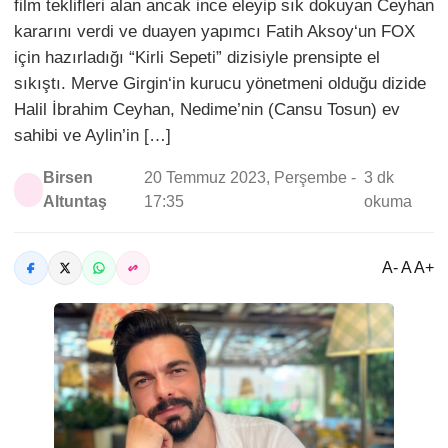
film teklifleri alan ancak ince eleyip sık dokuyan Ceyhan
kararını verdi ve duayen yapımcı Fatih Aksoy‘un FOX
için hazırladığı “Kirli Sepeti” dizisiyle prensipte el
sıkıştı. Merve Girgin‘in kurucu yönetmeni olduğu dizide
Halil İbrahim Ceyhan, Nedime’nin (Cansu Tosun) ev
sahibi ve Aylin’in […]
Birsen
20 Temmuz 2023, Perşembe -
3 dk
Altuntaş
17:35
okuma
A- A A+