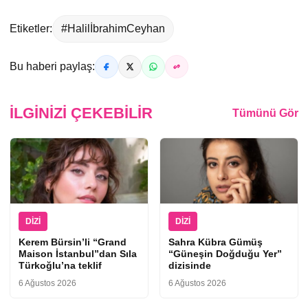
Etiketler:
#HalilİbrahimCeyhan
Bu haberi paylaş:
İLGINIZI ÇEKEBILIR
Tümünü Gör
DIZI
DIZI
Kerem Bürsin’li “Grand
Sahra Kübra Gümüş
Maison İstanbul”dan Sıla
“Güneşin Doğduğu Yer”
Türkoğlu’na teklif
dizisinde
6 Ağustos 2026
6 Ağustos 2026