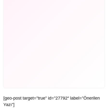
[geo-post target=”true” id=”27792″ label=”Önerilen
Yazı”]