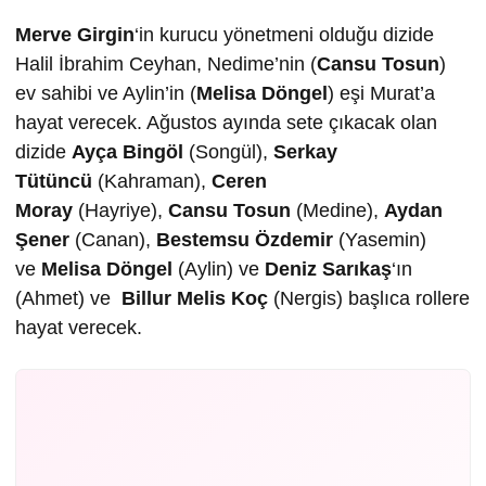
Merve Girgin
‘in kurucu yönetmeni olduğu dizide
Halil İbrahim Ceyhan, Nedime’nin (
Cansu Tosun
)
ev sahibi ve Aylin’in (
Melisa Döngel
) eşi Murat’a
hayat verecek. Ağustos ayında sete çıkacak olan
dizide
Ayça Bingöl
(Songül),
Serkay
Tütüncü
(Kahraman),
Ceren
Moray
(Hayriye),
Cansu Tosun
(Medine),
Aydan
Şener
(Canan),
Bestemsu Özdemir
(Yasemin)
ve
Melisa Döngel
(Aylin) ve
Deniz Sarıkaş
‘ın
(Ahmet) ve
Billur Melis Koç
(Nergis) başlıca rollere
hayat verecek.