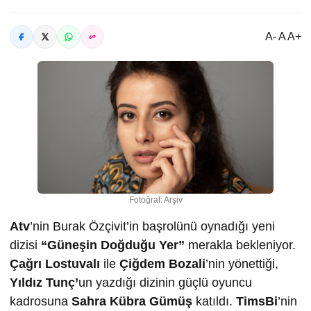
A- A A+
Fotoğraf: Arşiv
Atv
’nin Burak Özçivit’in başrolünü oynadığı yeni
dizisi
“Güneşin Doğduğu Yer”
merakla bekleniyor.
Çağrı Lostuvalı
ile
Çiğdem Bozali
’nin yönettiği,
Yıldız Tunç’
un yazdığı dizinin güçlü oyuncu
kadrosuna
Sahra Kübra Gümüş
katıldı.
TimsBi
’nin