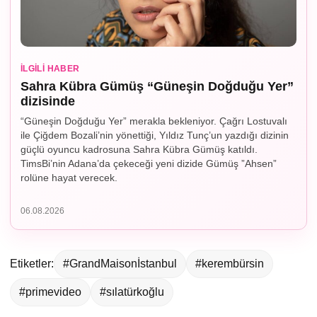
İLGILI HABER
Sahra Kübra Gümüş “Güneşin Doğduğu Yer”
dizisinde
“Güneşin Doğduğu Yer” merakla bekleniyor. Çağrı Lostuvalı
ile Çiğdem Bozali’nin yönettiği, Yıldız Tunç’un yazdığı dizinin
güçlü oyuncu kadrosuna Sahra Kübra Gümüş katıldı.
TimsBi’nin Adana’da çekeceği yeni dizide Gümüş ”Ahsen”
rolüne hayat verecek.
06.08.2026
Etiketler:
#GrandMaisonİstanbul
#kerembürsin
#primevideo
#sılatürkoğlu