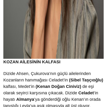
KOZAN AİLESİNİN KALFASI
Dizide Ahsen, Çukurova’nın güçlü ailelerinden
Kozanların hanımağası Celadet’in
(Sibel Taşçıoğlu)
kalfası, Medet’in
(Kenan Doğan Ciniviz)
de eşi
olarak seyirci karşısına çıkacak. Dizide
Celadet
’in
hayatı
Almanya
’ya gönderdiği oğlu Kenan’ın orada
tanıştığı Leyla’ya aşık olmasıyla alt üst oluyor.