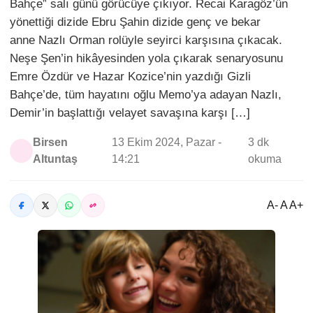
Bahçe” salı günü görücüye çıkıyor. Recai Karagöz’ün
yönettiği dizide Ebru Şahin dizide genç ve bekar
anne Nazlı Orman rolüyle seyirci karşısına çıkacak.
Neşe Şen’in hikâyesinden yola çıkarak senaryosunu
Emre Özdür ve Hazar Kozice’nin yazdığı Gizli
Bahçe’de, tüm hayatını oğlu Memo’ya adayan Nazlı,
Demir’in başlattığı velayet savaşına karşı […]
Birsen
13 Ekim 2024, Pazar -
3 dk
Altuntaş
14:21
okuma
A- A A+