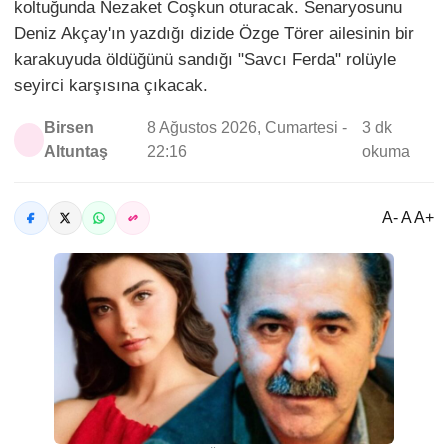
koltuğunda Nezaket Coşkun oturacak. Senaryosunu
Deniz Akçay'ın yazdığı dizide Özge Törer ailesinin bir
karakuyuda öldüğünü sandığı "Savcı Ferda" rolüyle
seyirci karşısına çıkacak.
Birsen
8 Ağustos 2026, Cumartesi -
3 dk
Altuntaş
22:16
okuma
A- A A+