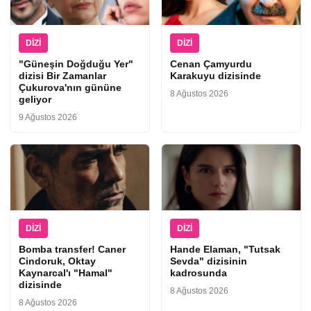
DIZI
DIZI
"Güneşin Doğduğu Yer"
Cenan Çamyurdu
dizisi Bir Zamanlar
Karakuyu dizisinde
Çukurova'nın gününe
8 Ağustos 2026
geliyor
9 Ağustos 2026
DIZI
DIZI
Bomba transfer! Caner
Hande Elaman, "Tutsak
Cindoruk, Oktay
Sevda" dizisinin
Kaynarcal'ı "Hamal"
kadrosunda
dizisinde
8 Ağustos 2026
8 Ağustos 2026