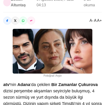
Altuntaş
04:13
okuma
A- A A+
Fotoğraf: Arşiv
atv’
nin
Adana
‘da çekilen
Bir Zamanlar Çukurova
dizisi perşembe akşamları seyirciyle buluşmuş, 4
sezon sürmüş ve yurt dışında da büyük ilgi
görmüştü. Dizinin yapım şirketi TimsBi’nin 4 yıl sonra