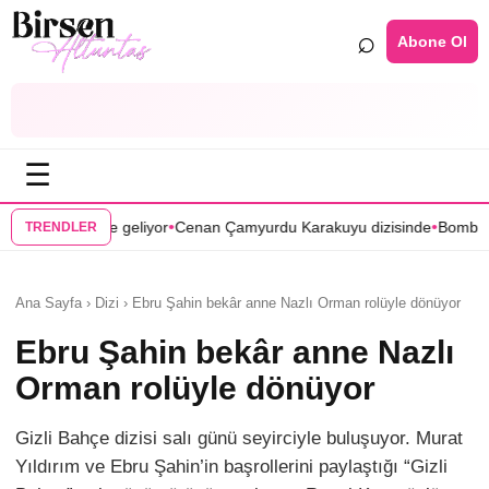
⌕
Abone Ol
☰
•
•
eliyor
Cenan Çamyurdu Karakuyu dizisinde
Bomba transfer! Caner Cin
TRENDLER
Ana Sayfa › Dizi › Ebru Şahin bekâr anne Nazlı Orman rolüyle dönüyor
Ebru Şahin bekâr anne Nazlı
Orman rolüyle dönüyor
Gizli Bahçe dizisi salı günü seyirciyle buluşuyor. Murat
Yıldırım ve Ebru Şahin’in başrollerini paylaştığı “Gizli