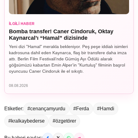
İLGILI HABER
Bomba transfer! Caner Cindoruk, Oktay
Kaynarcal’ı “Hamal” dizisinde
Yeni dizi "Hamal" merakla bekleniyor. Peş peşe iddialı isimleri
kadrosuna dahil eden Kaynarca, flaş bir transfere daha imza
attı. Berlin Film Festivali'nde Gümüş Ayı Ödülü alarak
göğsümüzü kabartan Emin Alper'in "Kurtuluş" filminin başrol
oyuncusu Caner Cindoruk ile el sıkıştı.
08.08.2026
Etiketler:
#cenançamyurdu
#Ferda
#Hamdi
#kralkaybederse
#özgetörer
Bu haberi paylaş: