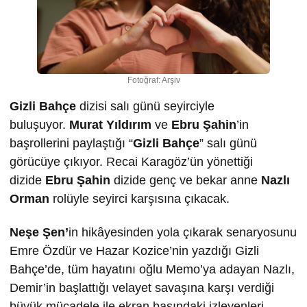
Fotoğraf: Arşiv
Gizli Bahçe
dizisi salı günü seyirciyle
buluşuyor.
Murat Yıldırım
ve
Ebru Şahin
’in
başrollerini paylaştığı “
Gizli Bahçe
” salı günü
görücüye çıkıyor. Recai Karagöz’ün yönettiği
dizide
Ebru Şahin
dizide genç ve bekar anne
Nazlı
Orman
rolüyle seyirci karşısına çıkacak.
Neşe Şen’
in hikâyesinden yola çıkarak senaryosunu
Emre Özdür ve Hazar Kozice’nin yazdığı Gizli
Bahçe’de, tüm hayatını oğlu Memo’ya adayan Nazlı,
Demir’in başlattığı velayet savaşına karşı verdiği
büyük mücadele ile ekran başındaki izleyenleri