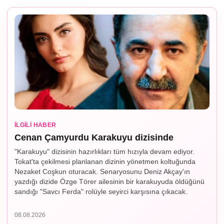
İLGILI HABER
Cenan Çamyurdu Karakuyu dizisinde
"Karakuyu" dizisinin hazırlıkları tüm hızıyla devam ediyor.
Tokat'ta çekilmesi planlanan dizinin yönetmen koltuğunda
Nezaket Coşkun oturacak. Senaryosunu Deniz Akçay'ın
yazdığı dizide Özge Törer ailesinin bir karakuyuda öldüğünü
sandığı "Savcı Ferda" rolüyle seyirci karşısına çıkacak.
08.08.2026