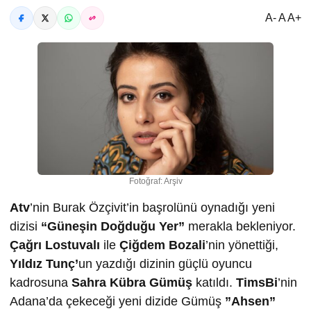
A- A A+
Fotoğraf: Arşiv
Atv
’nin Burak Özçivit’in başrolünü oynadığı yeni
dizisi
“Güneşin Doğduğu Yer”
merakla bekleniyor.
Çağrı Lostuvalı
ile
Çiğdem Bozali
’nin yönettiği,
Yıldız Tunç’
un yazdığı dizinin güçlü oyuncu
kadrosuna
Sahra Kübra Gümüş
katıldı.
TimsBi
’nin
Adana’da çekeceği yeni dizide Gümüş
”Ahsen”