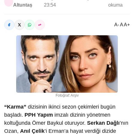
Altuntaş
23:54
okuma
A- A A+
Fotoğraf: Arşiv
“Karma”
dizisinin ikinci sezon çekimleri bugün
başladı.
PPH Yapım
imzalı dizinin yönetmen
koltuğunda Ömer Baykul oturuyor.
Serkan Dağlı
’nın
Ozan,
Anıl Çelik
’i Erman’a hayat verdiği dizide