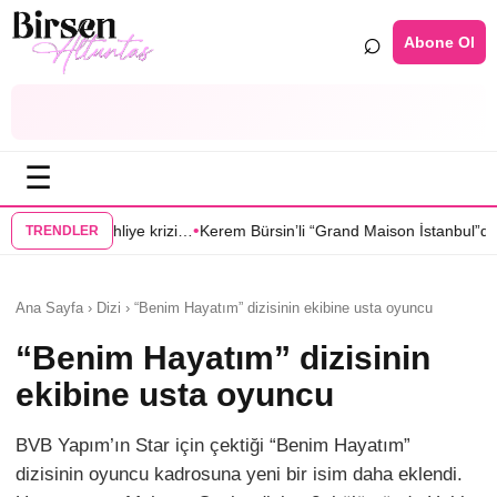
⌕
Abone Ol
☰
•
•
zi…
Kerem Bürsin’li “Grand Maison İstanbul”dan Sıla Türkoğlu’na teklif
TRENDLER
Ana Sayfa › Dizi › “Benim Hayatım” dizisinin ekibine usta oyuncu
“Benim Hayatım” dizisinin
ekibine usta oyuncu
BVB Yapım’ın Star için çektiği “Benim Hayatım”
dizisinin oyuncu kadrosuna yeni bir isim daha eklendi.