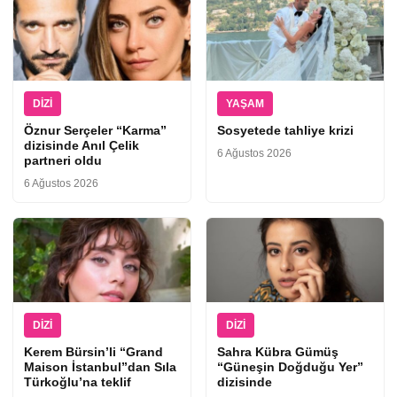
DIZI
YAŞAM
Öznur Serçeler “Karma”
Sosyetede tahliye krizi
dizisinde Anıl Çelik
6 Ağustos 2026
partneri oldu
6 Ağustos 2026
DIZI
DIZI
Kerem Bürsin’li “Grand
Sahra Kübra Gümüş
Maison İstanbul”dan Sıla
“Güneşin Doğduğu Yer”
Türkoğlu’na teklif
dizisinde