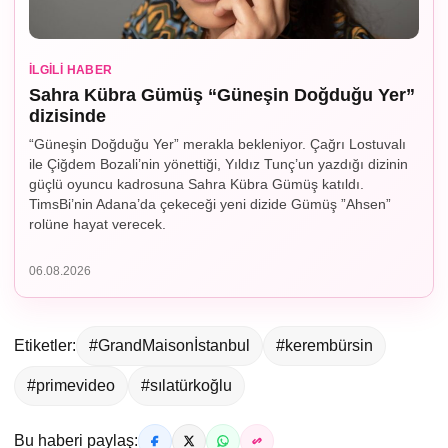
İLGILI HABER
Sahra Kübra Gümüş “Güneşin Doğduğu Yer”
dizisinde
“Güneşin Doğduğu Yer” merakla bekleniyor. Çağrı Lostuvalı
ile Çiğdem Bozali’nin yönettiği, Yıldız Tunç’un yazdığı dizinin
güçlü oyuncu kadrosuna Sahra Kübra Gümüş katıldı.
TimsBi’nin Adana’da çekeceği yeni dizide Gümüş ”Ahsen”
rolüne hayat verecek.
06.08.2026
Etiketler:
#GrandMaisonİstanbul
#kerembürsin
#primevideo
#sılatürkoğlu
Bu haberi paylaş: