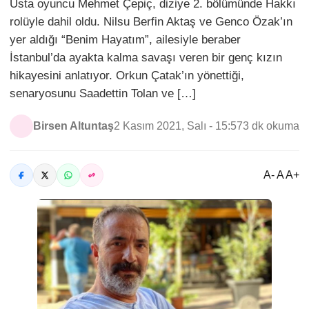
Usta oyuncu Mehmet Çepiç, diziye 2. bölümünde Hakkı
rolüyle dahil oldu. Nilsu Berfin Aktaş ve Genco Özak’ın
yer aldığı “Benim Hayatım”, ailesiyle beraber
İstanbul’da ayakta kalma savaşı veren bir genç kızın
hikayesini anlatıyor. Orkun Çatak’ın yönettiği,
senaryosunu Saadettin Tolan ve […]
Birsen Altuntaş
2 Kasım 2021, Salı - 15:57
3 dk okuma
A- A A+