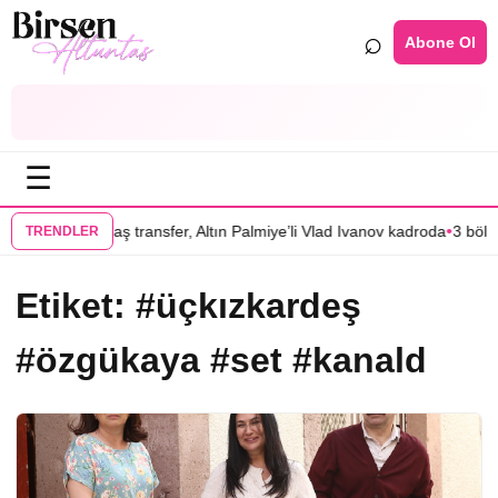
⌕
Abone Ol
☰
•
nlar” filmine flaş transfer, Altın Palmiye’li Vlad Ivanov kadroda
3 bölüm
TRENDLER
Etiket:
#üçkızkardeş
#özgükaya #set #kanald