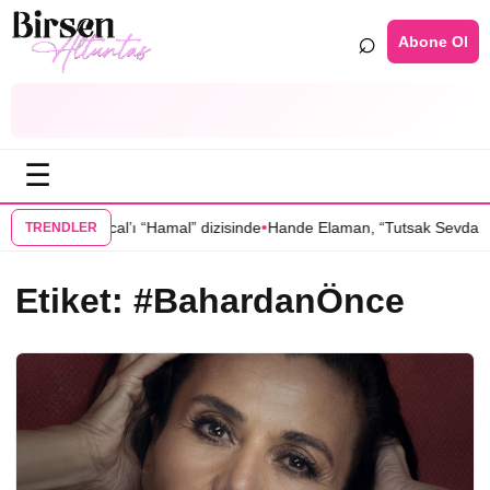
⌕
Abone Ol
☰
•
Oktay Kaynarcal’ı “Hamal” dizisinde
Hande Elaman, “Tutsak Sevda” di
TRENDLER
Etiket:
#BahardanÖnce