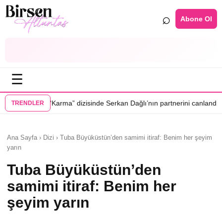
⌕
Abone Ol
☰
•
a” dizisinde Serkan Dağlı’nın partnerini canlandıracak
Daha 17’ye Emir
TRENDLER
Ana Sayfa › Dizi › Tuba Büyüküstün’den samimi itiraf: Benim her şeyim
yarın
Tuba Büyüküstün’den
samimi itiraf: Benim her
şeyim yarın