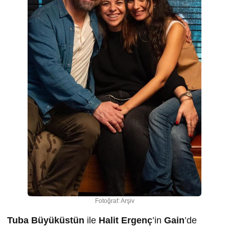
Fotoğraf: Arşiv
Tuba Büyüküstün
ile
Halit Ergenç
’in
Gain
’de