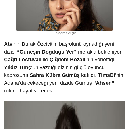
Fotoğraf: Arşiv
Atv
’nin Burak Özçivit’in başrolünü oynadığı yeni
dizisi
“Güneşin Doğduğu Yer”
merakla bekleniyor.
Çağrı Lostuvalı
ile
Çiğdem Bozali
’nin yönettiği,
Yıldız Tunç’
un yazdığı dizinin güçlü oyuncu
kadrosuna
Sahra Kübra Gümüş
katıldı.
TimsBi
’nin
Adana’da çekeceği yeni dizide Gümüş
”Ahsen”
rolüne hayat verecek.