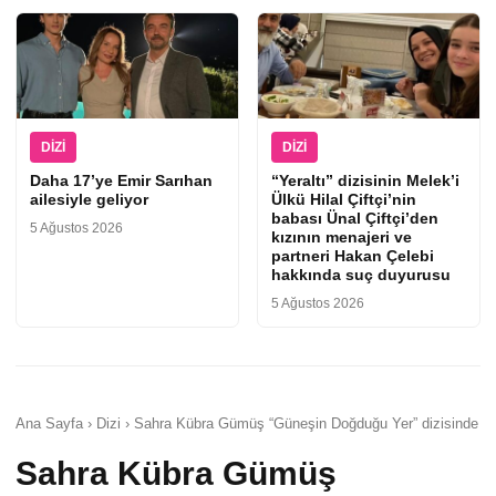
DIZI
DIZI
Daha 17’ye Emir Sarıhan
“Yeraltı” dizisinin Melek’i
ailesiyle geliyor
Ülkü Hilal Çiftçi’nin
babası Ünal Çiftçi’den
5 Ağustos 2026
kızının menajeri ve
partneri Hakan Çelebi
hakkında suç duyurusu
5 Ağustos 2026
Ana Sayfa › Dizi › Sahra Kübra Gümüş “Güneşin Doğduğu Yer” dizisinde
Sahra Kübra Gümüş