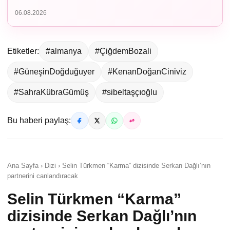
06.08.2026
Etiketler:
#almanya
#ÇiğdemBozali
#GüneşinDoğduğuyer
#KenanDoğanCiniviz
#SahraKübraGümüş
#sibeltaşçıoğlu
Bu haberi paylaş:
Ana Sayfa › Dizi › Selin Türkmen “Karma” dizisinde Serkan Dağlı’nın
partnerini canlandıracak
Selin Türkmen “Karma”
dizisinde Serkan Dağlı’nın