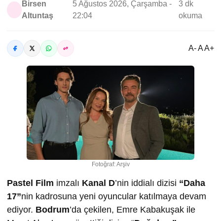
Birsen
5 Ağustos 2026, Çarşamba -
3 dk
Altuntaş
22:04
okuma
A- A A+
Fotoğraf: Arşiv
Pastel Film
imzalı
Kanal D
’nin iddialı dizisi
“Daha
17”
nin kadrosuna yeni oyuncular katılmaya devam
ediyor.
Bodrum
’da çekilen, Emre Kabakuşak ile