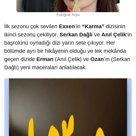
Fotoğraf: Arşiv
İlk sezonu çok sevilen
Exxen
’in
“Karma”
dizisinin
ikinci sezonu çekiliyor.
Serkan Dağlı
ve
Anıl Çelik
’in
başrolünü oynadığı dizi yarın sete çıkıyor. Her
bölümde ayrı bir hikâyenin olduğu ve tek mekânda
geçen dizide
Erman
(Anıl Çelik) ve
Ozan
’ın (Serkan
Dağlı) yeni maceraları anlatılacak.