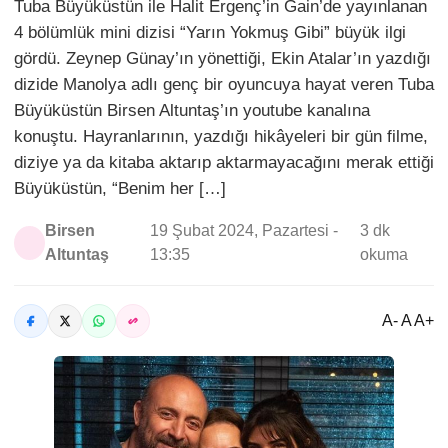
Tuba Büyüküstün ile Halit Ergenç’in Gain’de yayınlanan
4 bölümlük mini dizisi “Yarın Yokmuş Gibi” büyük ilgi
gördü. Zeynep Günay’ın yönettiği, Ekin Atalar’ın yazdığı
dizide Manolya adlı genç bir oyuncuya hayat veren Tuba
Büyüküstün Birsen Altuntaş’ın youtube kanalına
konuştu. Hayranlarının, yazdığı hikâyeleri bir gün filme,
diziye ya da kitaba aktarıp aktarmayacağını merak ettiği
Büyüküstün, “Benim her […]
Birsen
19 Şubat 2024, Pazartesi -
3 dk
Altuntaş
13:35
okuma
A- A A+