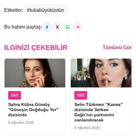
Etiketler:
#tubabüyüküstün
Bu haberi paylaş:
İLGINIZI ÇEKEBILIR
Tümünü Gör
DIZI
DIZI
Sahra Kübra Gümüş
Selin Türkmen “Karma”
“Güneşin Doğduğu Yer”
dizisinde Serkan
dizisinde
Dağlı’nın partnerini
canlandıracak
6 Ağustos 2026
6 Ağustos 2026