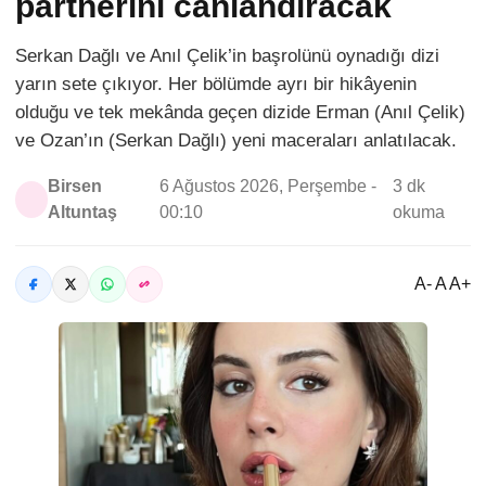
partnerini canlandıracak
Serkan Dağlı ve Anıl Çelik’in başrolünü oynadığı dizi
yarın sete çıkıyor. Her bölümde ayrı bir hikâyenin
olduğu ve tek mekânda geçen dizide Erman (Anıl Çelik)
ve Ozan’ın (Serkan Dağlı) yeni maceraları anlatılacak.
Birsen
6 Ağustos 2026, Perşembe -
3 dk
Altuntaş
00:10
okuma
A- A A+