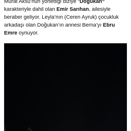
Murat Aksu’nun yönettiği diziye “
Doğukan”
karakteriyle dahil olan
Emir Sarıhan
, ailesiyle
beraber geliyor. Leyla’nın (Ceren Ayruk) çocukluk
arkadaşı olan Doğukan’ın annesi Berna’yı
Ebru
Emre
oynuyor.