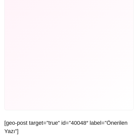
[geo-post target=”true” id=”40048″ label=”Önerilen
Yazı”]