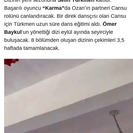
Dizinin yeni sezonuna
Selin T
ürkmen
katıldı.
Başarılı oyuncu
“Karma”
da Ozan’ın partneri Cansu
rolünü canlandıracak. Bir direk dansçısı olan Cansu
için Türkmen uzun süre dans eğitimi aldı.
Ömer
Baykul
’un yönettiği dizi eylül ayında seyirciyle
buluşacak. 8 bölümden oluşan dizinin çekimleri 3,5
haftada tamamlanacak.