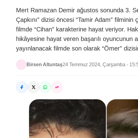
Mert Ramazan Demir ağustos sonunda 3. Sezo
Çapkını” dizisi öncesi “Tamir Adam” filminin
filmde “Cihan” karakterine hayat veriyor. Ha
hikâyesine hayat veren başarılı oyuncunun abi
yayınlanacak filmde son olarak “Ömer” dizis
Birsen Altuntaş
24 Temmuz 2024, Çarşamba - 15: