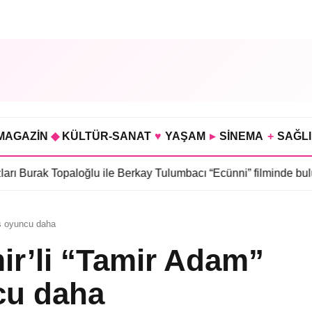
MAGAZİN
◆
KÜLTÜR-SANAT
♥
YAŞAM
▸
SİNEMA
+
SAĞL
paloğlu ile Berkay Tulumbacı “Ecünni” filminde buluştu
•
Öznur S
aş oyuncu daha
r’li “Tamir Adam”
ncu daha