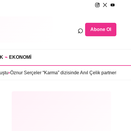
⌕
Abone Ol
IK
⌁
EKONOMİ
erçeler “Karma” dizisinde Anıl Çelik partneri oldu
•
Sosyetede tah