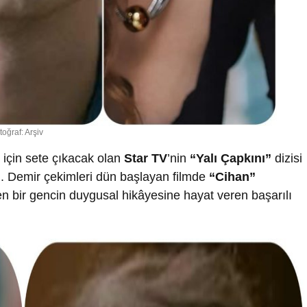
toğraf: Arşiv
çin sete çıkacak olan
Star TV
’nin
“Yalı Çapkını”
dizisi
ı. Demir çekimleri dün başlayan filmde
“Cihan”
n bir gencin duygusal hikâyesine hayat veren başarılı