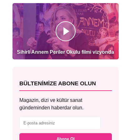
Sihirli Annem Periler Okulu filmi vizyonda
BÜLTENIMIZE ABONE OLUN
Magazin, dizi ve kültür sanat
gündeminden haberdar olun.
Abone Ol