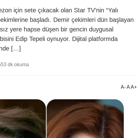
n için sete çıkacak olan Star TV’nin “Yalı
 çekimlerine başladı. Demir çekimleri dün başlayan
ksız yere hapse düşen bir gencin duygusal
sini Edip Tepeli oynuyor. Dijital platformda
inde […]
55
3 dk okuma
A- A A+