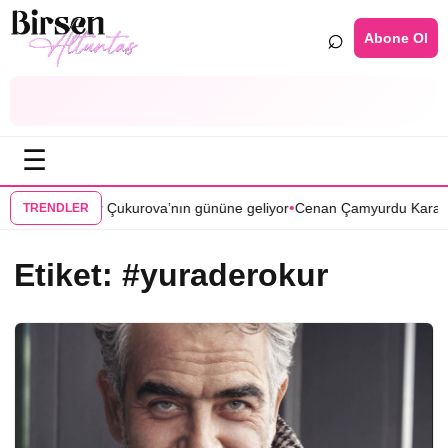
⌕
Abone Ol
☰
•
si Bir Zamanlar Çukurova’nın gününe geliyor
Cenan Çamyurdu Karakuy
TRENDLER
Etiket:
#yuraderokur