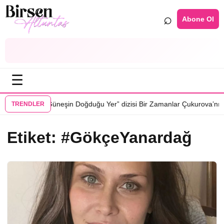
⌕
Abone Ol
☰
•
pazar oluyor
“Güneşin Doğduğu Yer” dizisi Bir Zamanlar Çukurova’nın 
TRENDLER
Etiket:
#GökçeYanardağ