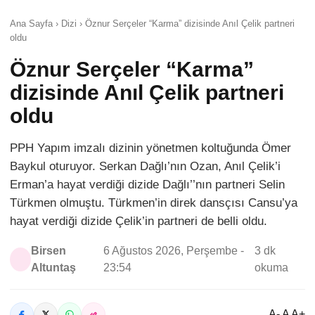
Ana Sayfa › Dizi › Öznur Serçeler “Karma” dizisinde Anıl Çelik partneri
oldu
Öznur Serçeler “Karma”
dizisinde Anıl Çelik partneri
oldu
PPH Yapım imzalı dizinin yönetmen koltuğunda Ömer
Baykul oturuyor. Serkan Dağlı’nın Ozan, Anıl Çelik’i
Erman’a hayat verdiği dizide Dağlı’’nın partneri Selin
Türkmen olmuştu. Türkmen’in direk dansçısı Cansu’ya
hayat verdiği dizide Çelik’in partneri de belli oldu.
Birsen
6 Ağustos 2026, Perşembe -
3 dk
Altuntaş
23:54
okuma
A- A A+