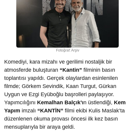
Fotoğraf: Arşiv
Komediyi, kara mizahı ve gerilimi nostaljik bir
atmosferde buluşturan
“Kantin”
filminin basın
toplantısı yapıldı. Gerçek olaylardan esinlenilen
filmde; Görkem Sevindik, Kaan Turgut, Gürkan
Uygun ve Ezgi Eyüboğlu başrolleri paylaşıyor.
Yapımcılığını
Kemalhan Balçık’ı
n üstlendiği,
Kem
Yapım
imzalı
“KANTİN”
filmi ekibi Kulis Maslak’ta
düzenlenen okuma provası öncesi ilk kez basın
mensuplarıyla bir araya geldi.