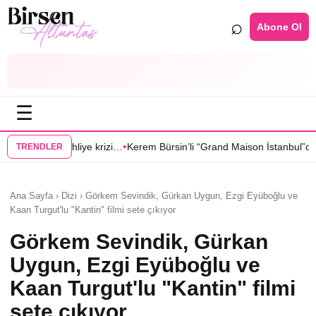
⌕
Abone Ol
☰
•
rizi…
Kerem Bürsin’li “Grand Maison İstanbul”dan Sıla Türkoğlu’na tekl
TRENDLER
Ana Sayfa › Dizi › Görkem Sevindik, Gürkan Uygun, Ezgi Eyüboğlu ve
Kaan Turgut'lu "Kantin" filmi sete çıkıyor
Görkem Sevindik, Gürkan
Uygun, Ezgi Eyüboğlu ve
Kaan Turgut'lu "Kantin" filmi
sete çıkıyor