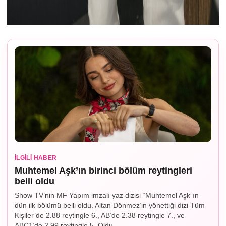
İLGILI HABER
Muhtemel Aşk’ın birinci bölüm reytingleri
belli oldu
Show TV’nin MF Yapım imzalı yaz dizisi “Muhtemel Aşk”ın
dün ilk bölümü belli oldu. Altan Dönmez’in yönettiği dizi Tüm
Kişiler’de 2.88 reytingle 6., AB’de 2.38 reytingle 7., ve
ABC1’de 2.99 reytingle 5. Oldu.