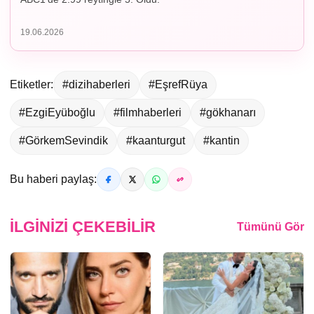
19.06.2026
Etiketler:
#dizihaberleri
#EşrefRüya
#EzgiEyüboğlu
#filmhaberleri
#gökhanarı
#GörkemSevindik
#kaanturgut
#kantin
Bu haberi paylaş:
İLGINIZI ÇEKEBILIR
Tümünü Gör